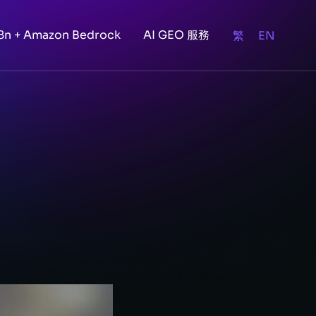
8n + Amazon Bedrock
AI GEO 服務
繁
EN