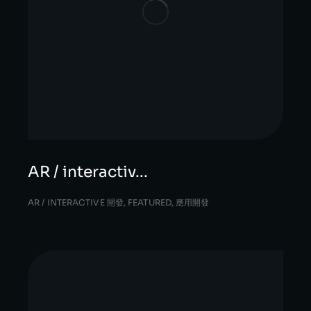
AR / interactiv...
AR / INTERACTIVE 開發
,
FEATURED
,
應用開發